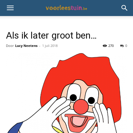
Als ik later groot ben…
Door
Lucy Neetens
-
1 juli 2018
270
0