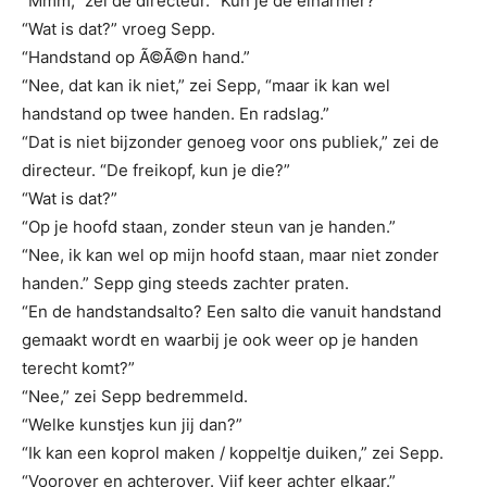
“Mmm,” zei de directeur. “Kun je de einarmer?”
“Wat is dat?” vroeg Sepp.
“Handstand op Ã©Ã©n hand.”
“Nee, dat kan ik niet,” zei Sepp, “maar ik kan wel
handstand op twee handen. En radslag.”
“Dat is niet bijzonder genoeg voor ons publiek,” zei de
directeur. “De freikopf, kun je die?”
“Wat is dat?”
“Op je hoofd staan, zonder steun van je handen.”
“Nee, ik kan wel op mijn hoofd staan, maar niet zonder
handen.” Sepp ging steeds zachter praten.
“En de handstandsalto? Een salto die vanuit handstand
gemaakt wordt en waarbij je ook weer op je handen
terecht komt?”
“Nee,” zei Sepp bedremmeld.
“Welke kunstjes kun jij dan?”
“Ik kan een koprol maken / koppeltje duiken,” zei Sepp.
“Voorover en achterover. Vijf keer achter elkaar.”