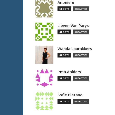
Anoniem
5 POSTS
0 REACTIES
Lieven Van Parys
4 POSTS
0 REACTIES
Wanda Laarakkers
4 POSTS
0 REACTIES
Irma Aalders
3 POSTS
0 REACTIES
Sofie Platano
3 POSTS
0 REACTIES