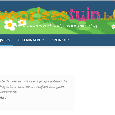
JVERS
TEKENINGEN
SPONSOR
voorleestuin.be
l te danken aan de vele vrijwillige auteurs die
rages laten ons toe er te blijven voor gaan.
 kinderlach!
kt !