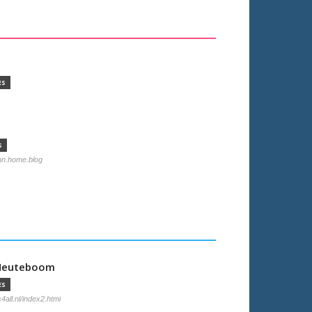
ES
S
mn.home.blog
-Neuteboom
ES
4all.nl/index2.html