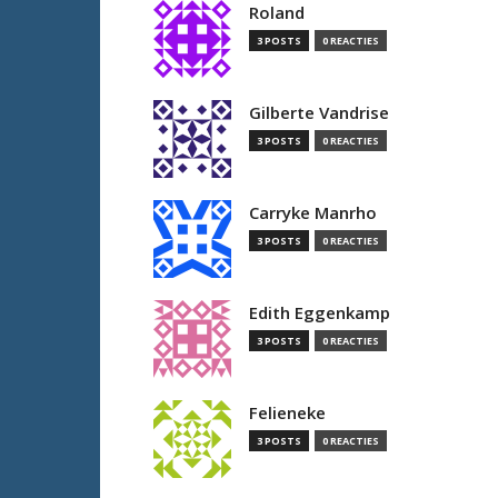
Roland
3 POSTS
0 REACTIES
Gilberte Vandrise
3 POSTS
0 REACTIES
Carryke Manrho
3 POSTS
0 REACTIES
Edith Eggenkamp
3 POSTS
0 REACTIES
Felieneke
3 POSTS
0 REACTIES