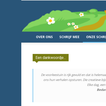
OVER ONS
SCHRIJF MEE
ONZE SCHRI
Een dankwoordje...
De voorleestuin is rijk gevuld en dat is helemaa
ons hun verhalen opsturen. Die creatieve bijd
Elke dag, een
Bedan