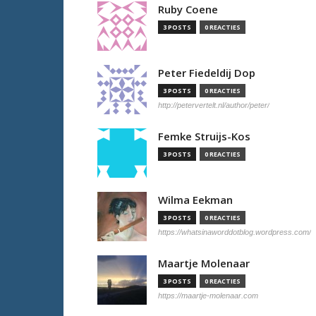
Ruby Coene
3 POSTS
0 REACTIES
Peter Fiedeldij Dop
3 POSTS
0 REACTIES
http://petervertelt.nl/author/peter/
Femke Struijs-Kos
3 POSTS
0 REACTIES
Wilma Eekman
3 POSTS
0 REACTIES
https://whatsinaworddotblog.wordpress.com/
Maartje Molenaar
3 POSTS
0 REACTIES
https://maartje-molenaar.com