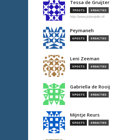
Tessa de Gruijter
7 POSTS
0 REACTIES
http://www.jobenjelle.nl/
Peymaneh
6 POSTS
0 REACTIES
Leni Zeeman
5 POSTS
0 REACTIES
Gabriella de Rooij
5 POSTS
0 REACTIES
Mijntje Reurs
5 POSTS
0 REACTIES