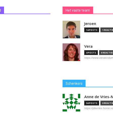
d
Het vaste team
Jeroen
14 POSTS
1 REACTI
Vera
4 POSTS
0 REACTIE
https://www.verascolu
Schenkers
Anne de Vries
34 POSTS
0 REACTI
https://jdevries.home.xs