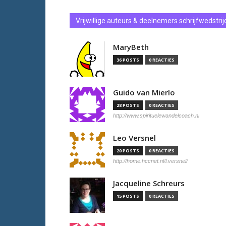
Vrijwillige auteurs & deelnemers schrijfwedstrij
MaryBeth
36 POSTS
0 REACTIES
Guido van Mierlo
28 POSTS
0 REACTIES
http://www.spirituelewandelcoach.nl
Leo Versnel
20 POSTS
0 REACTIES
http://home.hccnet.nl/l.versnel/
Jacqueline Schreurs
15 POSTS
0 REACTIES