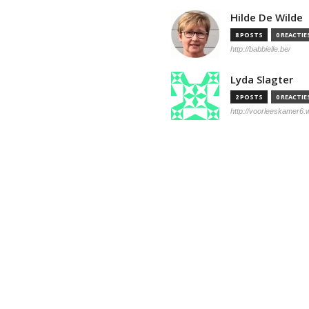
Hilde De Wilde
8 POSTS
0 REACTIE
http://babbielle.be/
Lyda Slagter
2 POSTS
0 REACTIE
http://voorleeskamer6.