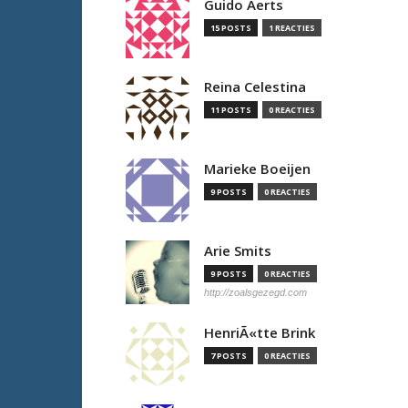
Guido Aerts
15 POSTS
1 REACTIES
Reina Celestina
11 POSTS
0 REACTIES
Marieke Boeijen
9 POSTS
0 REACTIES
Arie Smits
9 POSTS
0 REACTIES
http://zoalsgezegd.com
HenriÃ«tte Brink
7 POSTS
0 REACTIES