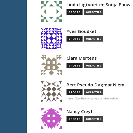
Linda Ligtvoet en Sonja Pauw
3 POSTS
0 REACTIES
Yves Goudket
2 POSTS
0 REACTIES
Clara Mertens
2 POSTS
0 REACTIES
Bert Pseudo Dagmar Niem
2 POSTS
0 REACTIES
https://bertfak.wixsite.com/triskelion
Nancy Creyf
2 POSTS
0 REACTIES