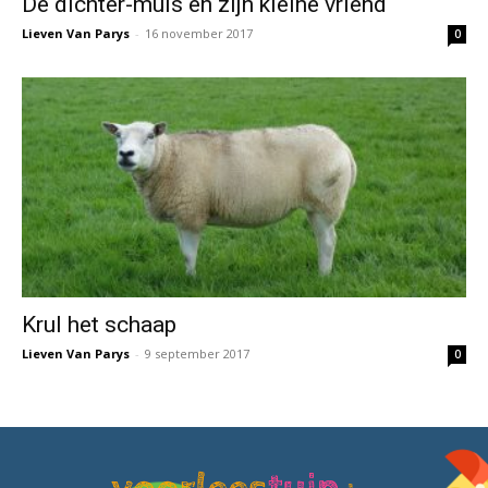
De dichter-muis en zijn kleine vriend
Lieven Van Parys
-
16 november 2017
0
Krul het schaap
Lieven Van Parys
-
9 september 2017
0