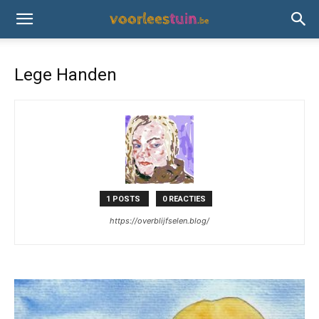
Lege Handen
1 POSTS
0 REACTIES
https://overblijfselen.blog/