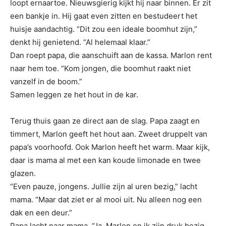
loopt ernaartoe. Nieuwsgierig kijkt hij naar binnen. Er zit
een bankje in. Hij gaat even zitten en bestudeert het
huisje aandachtig. “Dit zou een ideale boomhut zijn,”
denkt hij genietend. “Al helemaal klaar.”
Dan roept papa, die aanschuift aan de kassa. Marlon rent
naar hem toe. “Kom jongen, die boomhut raakt niet
vanzelf in de boom.”
Samen leggen ze het hout in de kar.
Terug thuis gaan ze direct aan de slag. Papa zaagt en
timmert, Marlon geeft het hout aan. Zweet druppelt van
papa’s voorhoofd. Ook Marlon heeft het warm. Maar kijk,
daar is mama al met een kan koude limonade en twee
glazen.
“Even pauze, jongens. Jullie zijn al uren bezig,” lacht
mama. “Maar dat ziet er al mooi uit. Nu alleen nog een
dak en een deur.”
Papa lacht naar mama. “Ja, Marlon en ik zijn druk bezig.