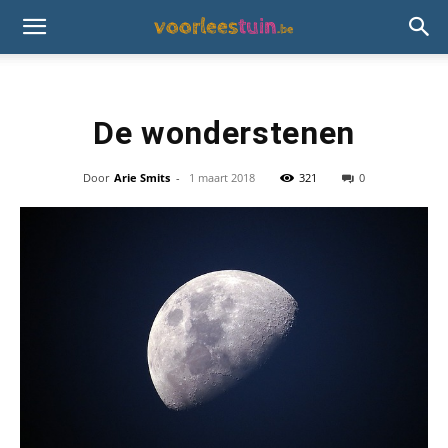
De wonderstenen
Door
Arie Smits
-
1 maart 2018
321
0