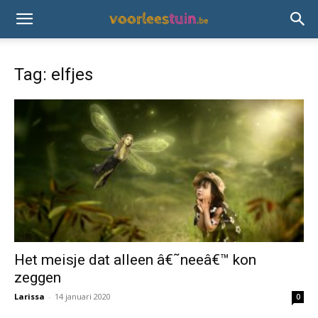
Tag: elfjes
Het meisje dat alleen â€˜neeâ€™ kon
zeggen
Larissa
-
14 januari 2020
0