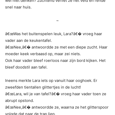
wel niet denken? Zuchtend verliet ze het veld en rende
snel naar huis.
~
â€œWas het buitenspelen leuk, Lara?â€� vroeg haar
vader aan de keukentafel.
â€œNee,â€� antwoordde ze met een diepe zucht. Haar
moeder keek verbaasd op, maar zei niets.
Ook haar vader bleef roerloos naar zijn bord kijken. Het
bleef doodstil aan tafel.
Ineens merkte Lara iets op vanuit haar ooghoek. Er
zweefden tientallen glittertjes in de lucht!
â€œLara, wil je van tafel?â€� vroeg haar vader toen ze
abrupt opstond.
â€œNee,â€� antwoordde ze, waarna ze het glitterspoor
volgde dat naar de trap liep.