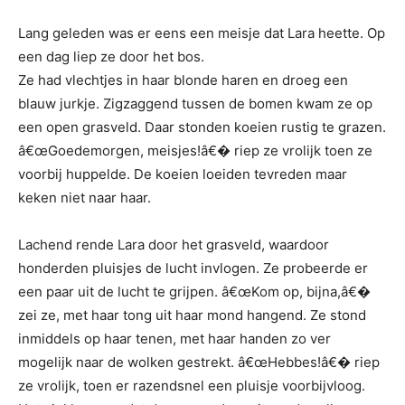
Lang geleden was er eens een meisje dat Lara heette. Op
een dag liep ze door het bos.
Ze had vlechtjes in haar blonde haren en droeg een
blauw jurkje. Zigzaggend tussen de bomen kwam ze op
een open grasveld. Daar stonden koeien rustig te grazen.
â€œGoedemorgen, meisjes!â€� riep ze vrolijk toen ze
voorbij huppelde. De koeien loeiden tevreden maar
keken niet naar haar.
Lachend rende Lara door het grasveld, waardoor
honderden pluisjes de lucht invlogen. Ze probeerde er
een paar uit de lucht te grijpen. â€œKom op, bijna,â€�
zei ze, met haar tong uit haar mond hangend. Ze stond
inmiddels op haar tenen, met haar handen zo ver
mogelijk naar de wolken gestrekt. â€œHebbes!â€� riep
ze vrolijk, toen er razendsnel een pluisje voorbijvloog.