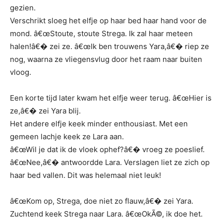
gezien.
Verschrikt sloeg het elfje op haar bed haar hand voor de
mond. â€œStoute, stoute Strega. Ik zal haar meteen
halen!â€� zei ze. â€œIk ben trouwens Yara,â€� riep ze
nog, waarna ze vliegensvlug door het raam naar buiten
vloog.
Een korte tijd later kwam het elfje weer terug. â€œHier is
ze,â€� zei Yara blij.
Het andere elfje keek minder enthousiast. Met een
gemeen lachje keek ze Lara aan.
â€œWil je dat ik de vloek ophef?â€� vroeg ze poeslief.
â€œNee,â€� antwoordde Lara. Verslagen liet ze zich op
haar bed vallen. Dit was helemaal niet leuk!
â€œKom op, Strega, doe niet zo flauw,â€� zei Yara.
Zuchtend keek Strega naar Lara. â€œOkÃ©, ik doe het.