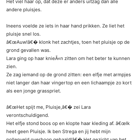
Het viel haar op, dat deze er anders uitzag dan alle
andere pluisjes.
Ineens voelde ze iets in haar hand prikken. Ze liet het
pluisje snel los.
â€œAuw!â€� klonk het zachtjes, toen het pluisje op de
grond gevallen was.
Lara ging op haar knieÃ«n zitten om het beter te kunnen
zien.
Ze zag iemand op de grond zitten: een elfje met armpjes
niet langer dan haar vingertop en een lichaampje zo kort
als een jonge grasspriet.
â€œHet spijt me, Pluisje,â€� zei Lara
verontschuldigend.
Het elfje stond boos op en klopte haar kleding af. â€œIk
heet geen Pluisje. Ik ben Strega en jij hebt mijn
pollenveld overhoop gehaald!â€� Het gezicht van het