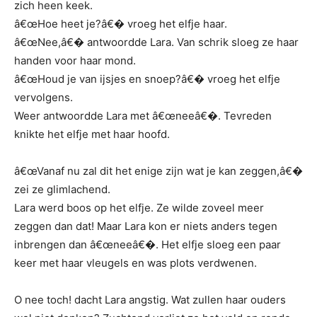
zich heen keek.
â€œHoe heet je?â€� vroeg het elfje haar.
â€œNee,â€� antwoordde Lara. Van schrik sloeg ze haar
handen voor haar mond.
â€œHoud je van ijsjes en snoep?â€� vroeg het elfje
vervolgens.
Weer antwoordde Lara met â€œneeâ€�. Tevreden
knikte het elfje met haar hoofd.
â€œVanaf nu zal dit het enige zijn wat je kan zeggen,â€�
zei ze glimlachend.
Lara werd boos op het elfje. Ze wilde zoveel meer
zeggen dan dat! Maar Lara kon er niets anders tegen
inbrengen dan â€œneeâ€�. Het elfje sloeg een paar
keer met haar vleugels en was plots verdwenen.
O nee toch! dacht Lara angstig. Wat zullen haar ouders