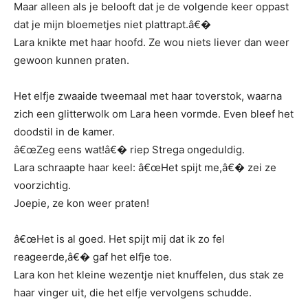
Maar alleen als je belooft dat je de volgende keer oppast
dat je mijn bloemetjes niet plattrapt.â€�
Lara knikte met haar hoofd. Ze wou niets liever dan weer
gewoon kunnen praten.
Het elfje zwaaide tweemaal met haar toverstok, waarna
zich een glitterwolk om Lara heen vormde. Even bleef het
doodstil in de kamer.
â€œZeg eens wat!â€� riep Strega ongeduldig.
Lara schraapte haar keel: â€œHet spijt me,â€� zei ze
voorzichtig.
Joepie, ze kon weer praten!
â€œHet is al goed. Het spijt mij dat ik zo fel
reageerde,â€� gaf het elfje toe.
Lara kon het kleine wezentje niet knuffelen, dus stak ze
haar vinger uit, die het elfje vervolgens schudde.