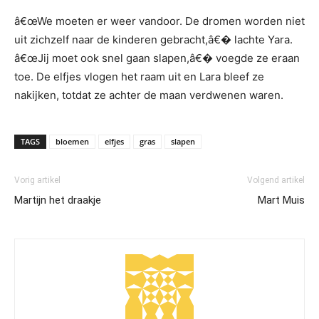
â€œWe moeten er weer vandoor. De dromen worden niet
uit zichzelf naar de kinderen gebracht,â€� lachte Yara.
â€œJij moet ook snel gaan slapen,â€� voegde ze eraan
toe. De elfjes vlogen het raam uit en Lara bleef ze
nakijken, totdat ze achter de maan verdwenen waren.
TAGS
bloemen
elfjes
gras
slapen
Vorig artikel
Volgend artikel
Martijn het draakje
Mart Muis