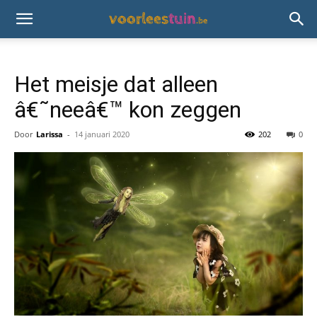
Het meisje dat alleen
â€˜neeâ€™ kon zeggen
Door
Larissa
-
14 januari 2020
202
0