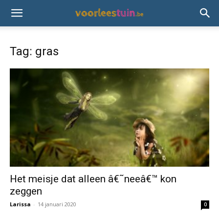
Tag: gras
Het meisje dat alleen â€˜neeâ€™ kon
zeggen
Larissa
-
14 januari 2020
0