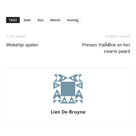
TAGS
beer
bos
dieren
honing
Vorig artikel
Volgend artikel
Winkeltje spelen
Prinses ValÃ©rie en het
zwarte paard
Lien De Bruyne