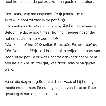
heel het bos die de pot zou kunnen gestolen hebben.
â€œHaas, help me alsjeblieft!â€� jammerde Beer.
â€œMijn poot zit vast in de pot.â€�
Haas antwoorde: â€œIk help je op Ã©Ã©n voorwaarde.
Beloof me dat je nooit meer honing meeneemt zonder
het eerst aan mij te vragen.â€�
â€œIk beloof het,â€� snikte Beer. â€œErewoordâ€�.
â€œGoed dan,â€� zei Haas en hij bevrijdde de poot van
Beer uit de pot. Beer was Haas zo dankbaar dat hij hem
een hele dikke knuffel gaf, waardoor Haas bijna geplet
werd.
Vanaf die dag vroeg Beer altijd aan Haas of hij honing
mocht meenemen. En nu nog altijd leven Haas en Beer
gelukkig in hun eigen, grote bos.