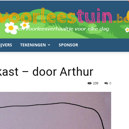
IJVERS
TEKENINGEN
SPONSOR
voorleestuin.be
kast – door Arthur
239
0