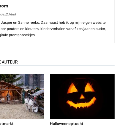
boom
index2.html
n Jasper en Sanne reeks. Daarnaast heb ik op mijn eigen website
or peuters en kleuters, kinderverhalen vanaf zes jaar en ouder,
gitale prentenboekjes.
E AUTEUR
rstmarkt
Halloweenoptocht