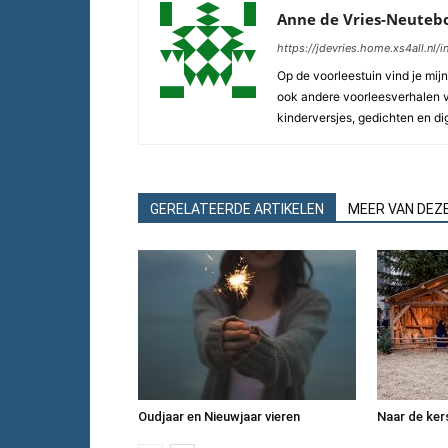
Anne de Vries-Neute
https://jdevries.home.xs4all.nl/
Op de voorleestuin vind je mij
ook andere voorleesverhalen vo
kinderversjes, gedichten en di
GERELATEERDE ARTIKELEN
MEER VAN DEZ
Oudjaar en Nieuwjaar vieren
Naar de ke