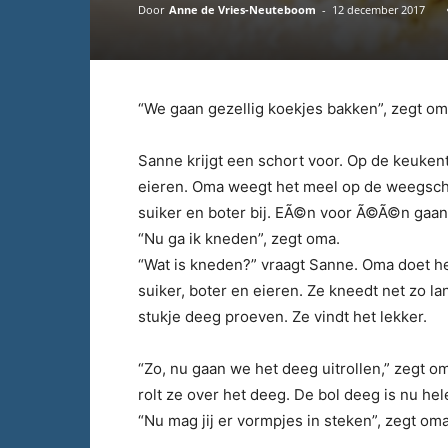
Door
Anne de Vries-Neuteboom
-
12 december 2017
“We gaan gezellig koekjes bakken”, zegt om
Sanne krijgt een schort voor. Op de keukent
eieren. Oma weegt het meel op de weegsch
suiker en boter bij. EÃ©n voor Ã©Ã©n gaan 
“Nu ga ik kneden”, zegt oma.
“Wat is kneden?” vraagt Sanne. Oma doet het
suiker, boter en eieren. Ze kneedt net zo l
stukje deeg proeven. Ze vindt het lekker.
“Zo, nu gaan we het deeg uitrollen,” zegt o
rolt ze over het deeg. De bol deeg is nu hel
“Nu mag jij er vormpjes in steken”, zegt om