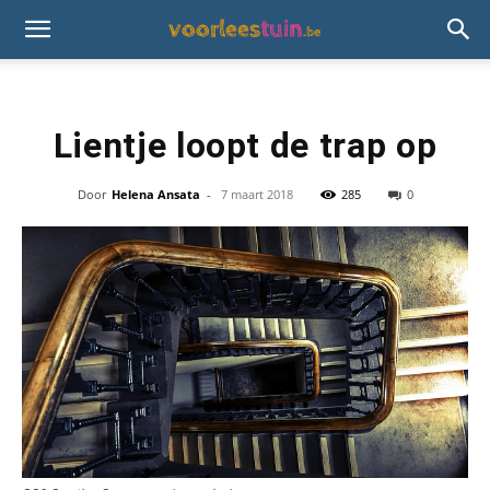
Lientje loopt de trap op
Door
Helena Ansata
-
7 maart 2018
285
0