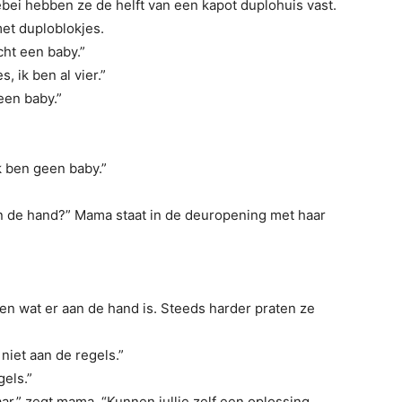
ebei hebben ze de helft van een kapot duplohuis vast.
met duploblokjes.
echt een baby.”
, ik ben al vier.”
 een baby.”
k ben geen baby.”
n de hand?” Mama staat in de deuropening met haar
len wat er aan de hand is. Steeds harder praten ze
 niet aan de regels.”
gels.”
kaar,” zegt mama. “Kunnen jullie zelf een oplossing