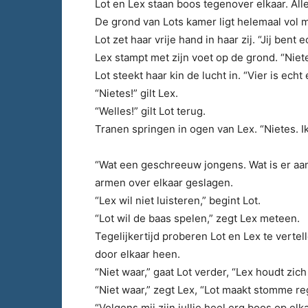
Lot en Lex staan boos tegenover elkaar. All
De grond van Lots kamer ligt helemaal vol 
Lot zet haar vrije hand in haar zij. “Jij bent 
Lex stampt met zijn voet op de grond. “Nietes
Lot steekt haar kin de lucht in. “Vier is echt
“Nietes!” gilt Lex.
“Welles!” gilt Lot terug.
Tranen springen in ogen van Lex. “Nietes. I
“Wat een geschreeuw jongens. Wat is er aa
armen over elkaar geslagen.
“Lex wil niet luisteren,” begint Lot.
“Lot wil de baas spelen,” zegt Lex meteen.
Tegelijkertijd proberen Lot en Lex te vertel
door elkaar heen.
“Niet waar,” gaat Lot verder, “Lex houdt zich
“Niet waar,” zegt Lex, “Lot maakt stomme re
“Volgens mij zijn jullie heel erg boos op el