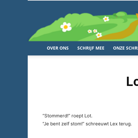
OVER ONS
SCHRIJF MEE
ONZE SCHR
L
“Stommerd!” roept Lot.
“Je bent zelf stom!” schreeuwt Lex terug.