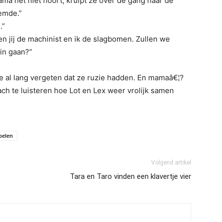
ama het niet hoort, kruipt ze over de gang naar de
oemde.”
.”
en jij de machinist en ik de slagbomen. Zullen we
uin gaan?”
ze al lang vergeten dat ze ruzie hadden. En mamaâ€¦?
ch te luisteren hoe Lot en Lex weer vrolijk samen
pelen
Volgend artikel
Tara en Taro vinden een klavertje vier