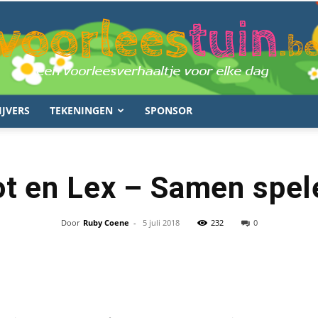
IJVERS
TEKENINGEN
SPONSOR
voorleestuin.be
ot en Lex – Samen spel
Door
Ruby Coene
-
5 juli 2018
232
0