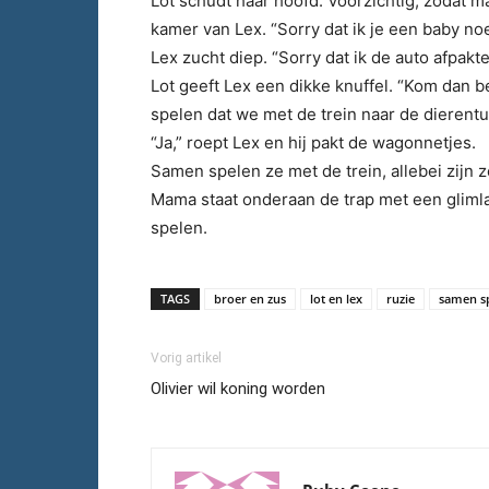
Lot schudt haar hoofd. Voorzichtig, zodat m
kamer van Lex. “Sorry dat ik je een baby n
Lex zucht diep. “Sorry dat ik de auto afpakte
Lot geeft Lex een dikke knuffel. “Kom dan b
spelen dat we met de trein naar de dierent
“Ja,” roept Lex en hij pakt de wagonnetjes.
Samen spelen ze met de trein, allebei zijn 
Mama staat onderaan de trap met een glimla
spelen.
TAGS
broer en zus
lot en lex
ruzie
samen s
Vorig artikel
Olivier wil koning worden