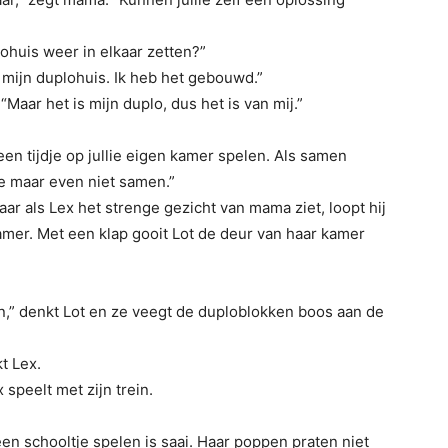
lohuis weer in elkaar zetten?”
is mijn duplohuis. Ik heb het gebouwd.”
 “Maar het is mijn duplo, dus het is van mij.”
een tijdje op jullie eigen kamer spelen. Als samen
ie maar even niet samen.”
aar als Lex het strenge gezicht van mama ziet, loopt hij
amer. Met een klap gooit Lot de deur van haar kamer
en,” denkt Lot en ze veegt de duploblokken boos aan de
t Lex.
speelt met zijn trein.
leen schooltje spelen is saai. Haar poppen praten niet