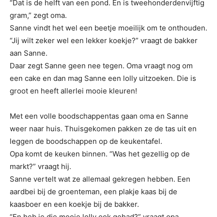
“Dat is de helft van een pond. En is tweehonderdenvijftig
gram,” zegt oma.
Sanne vindt het wel een beetje moeilijk om te onthouden.
“Jij wilt zeker wel een lekker koekje?” vraagt de bakker
aan Sanne.
Daar zegt Sanne geen nee tegen. Oma vraagt nog om
een cake en dan mag Sanne een lolly uitzoeken. Die is
groot en heeft allerlei mooie kleuren!
Met een volle boodschappentas gaan oma en Sanne
weer naar huis. Thuisgekomen pakken ze de tas uit en
leggen de boodschappen op de keukentafel.
Opa komt de keuken binnen. “Was het gezellig op de
markt?” vraagt hij.
Sanne vertelt wat ze allemaal gekregen hebben. Een
aardbei bij de groenteman, een plakje kaas bij de
kaasboer en een koekje bij de bakker.
“En heb je die mooie lolly ook gehad?” vraagt opa.