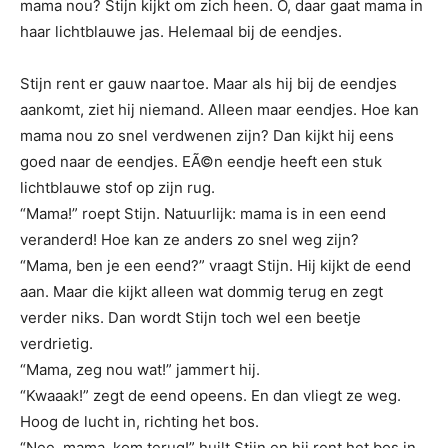
mama nou?
Stijn kijkt om zich heen. O, daar gaat mama in
haar lichtblauwe jas. Helemaal bij de eendjes.
Stijn rent er gauw naartoe. Maar als hij bij de eendjes
aankomt, ziet hij niemand. Alleen maar eendjes. Hoe kan
mama nou zo snel verdwenen zijn? Dan kijkt hij eens
goed naar de eendjes. EÃ©n eendje heeft een stuk
lichtblauwe stof op zijn rug.
“Mama!” roept Stijn. Natuurlijk: mama is in een eend
veranderd! Hoe kan ze anders zo snel weg zijn?
“Mama, ben je een eend?” vraagt Stijn. Hij kijkt de eend
aan. Maar die kijkt alleen wat dommig terug en zegt
verder niks. Dan wordt Stijn toch wel een beetje
verdrietig.
“Mama, zeg nou wat!” jammert hij.
“Kwaaak!” zegt de eend opeens. En dan vliegt ze weg.
Hoog de lucht in, richting het bos.
“Nee, mama, kom terug!” huilt Stijn en hij rent het bos in.