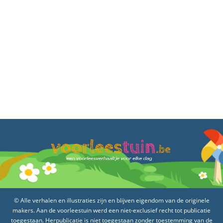
© Alle verhalen en illustraties zijn en blijven eigendom van de originele
makers. Aan de voorleestuin werd een niet-exclusief recht tot publicatie
toegestaan. Herpublicatie is niet toegestaan zonder toestemming van de