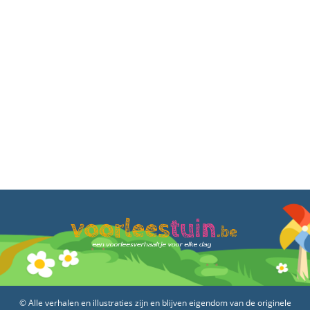
© Alle verhalen en illustraties zijn en blijven eigendom van de originele