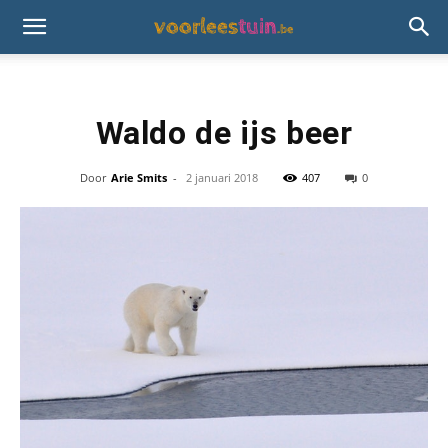
Waldo de ijs beer
Door
Arie Smits
-
2 januari 2018
407
0