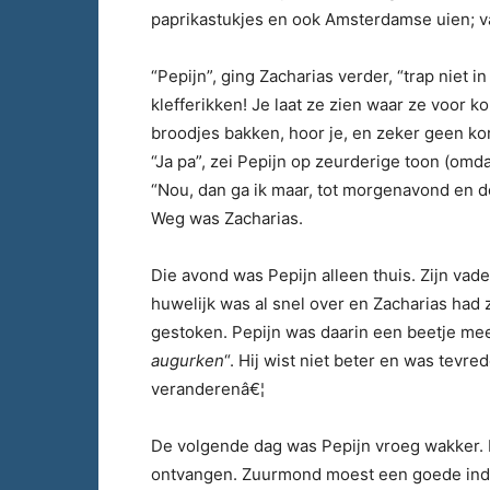
paprikastukjes en ook Amsterdamse uien; va
“Pepijn”, ging Zacharias verder, “trap niet in
klefferikken! Je laat ze zien waar ze voor ko
broodjes bakken, hoor je, en zeker geen kor
“Ja pa”, zei Pepijn op zeurderige toon (omda
“Nou, dan ga ik maar, tot morgenavond en d
Weg was Zacharias.
Die avond was Pepijn alleen thuis. Zijn va
huwelijk was al snel over en Zacharias had zi
gestoken. Pepijn was daarin een beetje meeg
augurken
“. Hij wist niet beter en was tevre
veranderenâ€¦
De volgende dag was Pepijn vroeg wakker.
ontvangen. Zuurmond moest een goede ind