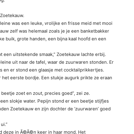
r Zoetekauw.
eine was een leuke, vrolijke en frisse meid met mooi
kauw zelf was helemaal zoals je je een banketbakker
ke buik, grote handen, een bijna kaal hoofd en een
ebt een uitstekende smaak,” Zoetekauw lachte erbij.
leine uit naar de tafel, waar de zuurwaren stonden. Er
es en er stond een glaasje met cocktailprikkertjes.
 het eerste bordje. Een stukje augurk prikte ze eraan
etje zoet en zout, precies goed”, zei ze.
n slokje water. Pepijn stond er een beetje stijfjes
Zouden Zoetekauw en zijn dochter de ‘zuurwaren’ goed
ui.”
eed deze in Ã©Ã©n keer in haar mond. Het