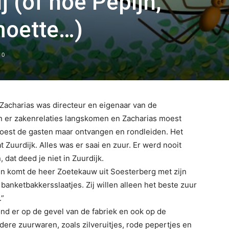
j (of hoe Pepijn,
moette…)
0
 Zacharias was directeur en eigenaar van de
n er zakenrelaties langskomen en Zacharias moest
moest de gasten maar ontvangen en rondleiden. Het
t Zuurdijk. Alles was er saai en zuur. Er werd nooit
dat deed je niet in Zuurdijk.
gen komt de heer Zoetekauw uit Soesterberg met zijn
banketbakkersslaatjes. Zij willen alleen het beste zuur
.”
ond er op de gevel van de fabriek en ook op de
dere zuurwaren, zoals zilveruitjes, rode pepertjes en