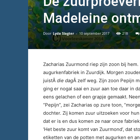
De zuurproeveri
Madeleine ont
Door
Lyda Slagter
-
10 september 2017
218
Zacharias Zuurmond riep zijn zoon bij hem.
augurkenfabriek in Zuurdijk. Morgen zoude
juistÂ
die dag
Â zelf weg. Zijn zoon Pepijn 
ging er nogal saai en zuur aan toe daar in da
eens gelachen of een grapje gemaakt. Neen, 
“Pepijn”, zei Zacharias op zure toon, “mor
dochter. Zij komen zuur uitzoeken voor hun 
dat er is en dus komen ze naar onze fabriek
‘Het beste zuur komt van Zuurmond’, dat st
etiketten van de potten met augurken en an