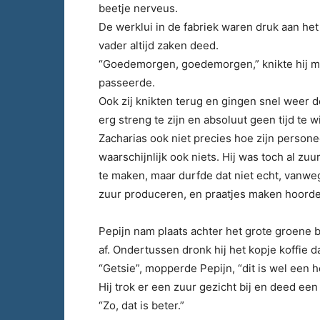
beetje nerveus.
De werklui in de fabriek waren druk aan het 
vader altijd zaken deed.
“Goedemorgen, goedemorgen,” knikte hij minn
passeerde.
Ook zij knikten terug en gingen snel weer 
erg streng te zijn en absoluut geen tijd te 
Zacharias ook niet precies hoe zijn person
waarschijnlijk ook niets. Hij was toch al zuu
te maken, maar durfde dat niet echt, vanweg
zuur produceren, en praatjes maken hoorde d
Pepijn nam plaats achter het grote groene 
af. Ondertussen dronk hij het kopje koffie da
“Getsie”, mopperde Pepijn, “dit is wel een he
Hij trok er een zuur gezicht bij en deed een 
“Zo, dat is beter.”