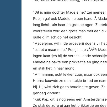
“Dit is mijn dochter Madeleine,” zei menee
Pepijn gaf ook Madeleine een hand. Â Madel
lang lichtbruin haar en groene ogen. Zoete
voorstellen zou: een grote man met een dik
gulle glimlach op het gezicht.
“Madeleine, wil jij de proeverij doen? Jij h
“Loopt u maar mee.” Pepijn liep vÃ³Ã³r Made
lagen kaartjes bij de verschillende schaaltj
Madeleine pakte een prikkertje en ging naar
en stak het in haar mond.
“Mmmmmm, echt lekker zuur, maar ook een be
Hierna kauwde ze een stukje brood en nam ee
bij. Hij wist zich geen houding te geven. 
genoeg vinden?
“Kijk Pap, dit is nog eens een Amsterdamse 
Ze stak de zure ui aan het prikkertje en d