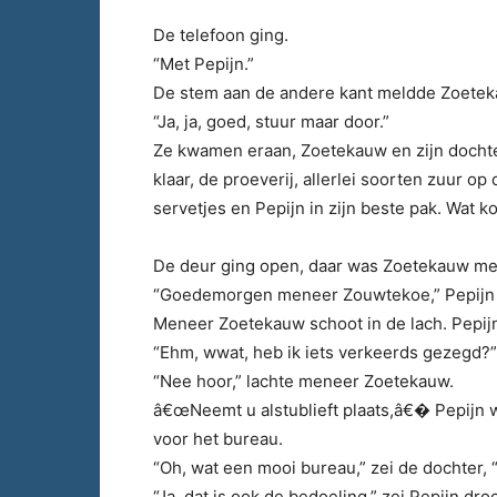
De telefoon ging.
“Met Pepijn.”
De stem aan de andere kant meldde Zoeteka
“Ja, ja, goed, stuur maar door.”
Ze kwamen eraan, Zoetekauw en zijn dochte
klaar, de proeverij, allerlei soorten zuur o
servetjes en Pepijn in zijn beste pak. Wat 
De deur ging open, daar was Zoetekauw met
“Goedemorgen meneer Zouwtekoe,” Pepijn st
Meneer Zoetekauw schoot in de lach. Pepijn
“Ehm, wwat, heb ik iets verkeerds gezegd?”
“Nee hoor,” lachte meneer Zoetekauw.
â€œNeemt u alstublieft plaats,â€� Pepijn 
voor het bureau.
“Oh, wat een mooi bureau,” zei de dochter, 
“Ja, dat is ook de bedoeling,” zei Pepijn dro