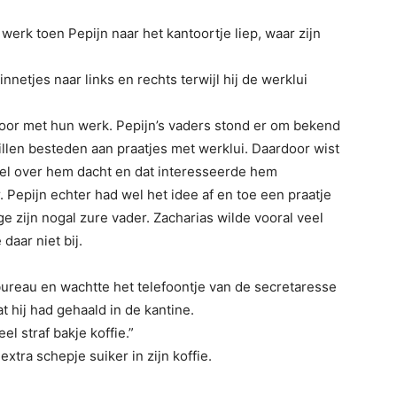
werk toen Pepijn naar het kantoortje liep, waar zijn
etjes naar links en rechts terwijl hij de werklui
door met hun werk. Pepijn’s vaders stond er om bekend
willen besteden aan praatjes met werklui. Daardoor wist
eel over hem dacht en dat interesseerde hem
r. Pepijn echter had wel het idee af en toe een praatje
e zijn nogal zure vader. Zacharias wilde vooral veel
aar niet bij.
bureau en wachtte het telefoontje van de secretaresse
t hij had gehaald in de kantine.
el straf bakje koffie.”
extra schepje suiker in zijn koffie.