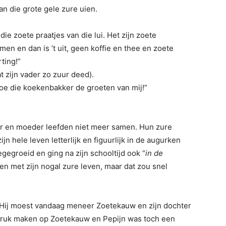
n die grote gele zure uien.
 die zoete praatjes van die lui. Het zijn zoete
men en dan is ’t uit, geen koffie en thee en zoete
ting!”
t zijn vader zo zuur deed).
oe die koekenbakker de groeten van mij!”
der en moeder leefden niet meer samen. Hun zure
jn hele leven letterlijk en figuurlijk in de augurken
egroeid en ging na zijn schooltijd ook “
in de
den met zijn nogal zure leven, maar dat zou snel
 Hij moest vandaag meneer Zoetekauw en zijn dochter
ruk maken op Zoetekauw en Pepijn was toch een