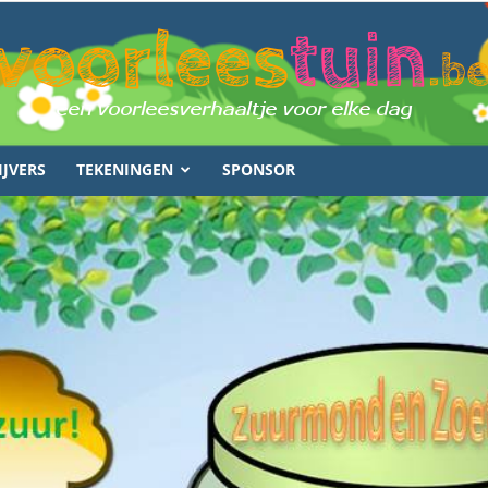
IJVERS
TEKENINGEN
SPONSOR
voorleestuin.be