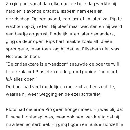
Zo ging het vanaf dan elke dag: de hele dag werkte hij
hard en ’s avonds bracht Elisabeth hem eten en
gezelschap. Op een avond, een jaar of zo later, zat Pip te
wachten op zijn eten. Hij bleef maar wachten en hij werd
een beetje ongerust. Eindelijk, uren later dan anders,
ging de deur open. Pips hart maakte zoals altijd een
sprongetje, maar toen zag hij dat het Elisabeth niet was.
Het was de boer.
“De ondankbare is ervandoor,” snauwde de boer terwijl
hij de zak met Pips eten op de grond gooide, “nu moet
ik
Â alles doen!”
De boer had veel medelijden met zichzelf en zuchtte,
waarna hij weer wegging en de ezel achterliet.
Plots had die arme Pip geen honger meer. Hij was blij dat
Elisabeth ontsnapt was, maar ook heel verdrietig dat hij
nu alleen achterbleef. Hij ging liggen en huilde zichzelf in