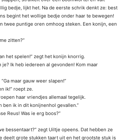
lig bedje, lijkt het. Na de eerste schrik denkt ze: best
ens begint het wollige bedje onder haar te bewegen!
aan twee puntige oren omhoog steken. Een konijn, een
me zitten?”
aan het spelen!” zegt het konijn knorrig.
en je? Ik heb iedereen al gevonden! Kom maar
ug. “Ga maar gauw weer slapen!”
n ik!” roept ze.
oepen haar vriendjes allemaal tegelijk.
 ben ik in dit konijnenhol gevallen.”
amse Reus! Was ie erg boos?”
uwe bessentaart?” zegt Uiltje opeens. Dat hebben ze
e deelt grote stukken taart uit en het grootste stuk is