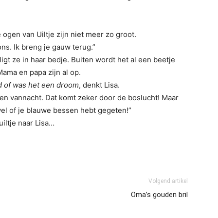
ogen van Uiltje zijn niet meer zo groot.
 ons. Ik breng je gauw terug.”
 ligt ze in haar bedje. Buiten wordt het al een beetje
 Mama en papa zijn al op.
d of was het een droom
, denkt Lisa.
apen vannacht. Dat komt zeker door de boslucht! Maar
 wel of je blauwe bessen hebt gegeten!”
iltje naar Lisa…
Volgend artikel
Oma’s gouden bril