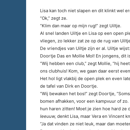
Lisa kan toch niet slapen en dit klinkt wel er
“Ok,” zegt ze.
“Klim dan maar op mijn rug!” zegt Uiltje.
Al snel landen Uiltje en Lisa op een open pl
vliegen, zo lekker zat ze op de rug van Uilt
De vriendjes van Uiltje zijn er al. Uiltje wijs
Doortje Das en Mollie Mol! En jongens, dit is
“Wij hebben een club,” zegt Mollie, “hij hee
ons clubhuis! Kom, we gaan daar eerst even
Het hol ligt vlakbij de open plek en even la
de tafel van Dirk en Doortje.
“Wij bewaken het bos!” zegt Doortje, “Som
bomen afhakken, voor een kampvuur of zo. D
hun haren zitten! Moet je zien hoe hard ze
Ieeuuw,
denkt Lisa, maar Vera en Vincent kn
“Ja dat vinden ze niet leuk, maar dan moet