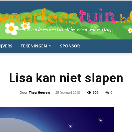
IJVERS
TEKENINGEN
SPONSOR
voorleestuin.be
Lisa kan niet slapen
Door
Thea Heeren
-
25 februari 2018
309
0