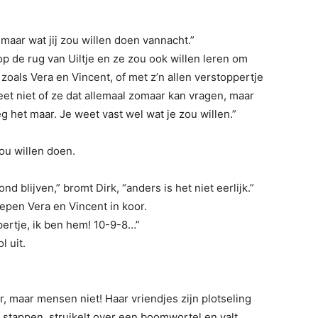
maar wat jij zou willen doen vannacht.”
op de rug van Uiltje en ze zou ook willen leren om
als Vera en Vincent, of met z’n allen verstoppertje
et niet of ze dat allemaal zomaar kan vragen, maar
zeg het maar. Je weet vast wel wat je zou willen.”
zou willen doen.
 blijven,” bromt Dirk, “anders is het niet eerlijk.”
epen Vera en Vincent in koor.
pertje, ik ben hem! 10-9-8…”
l uit.
, maar mensen niet! Haar vriendjes zijn plotseling
 stappen, struikelt over een boomwortel en valt