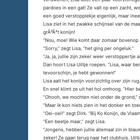
pardoes in een gat! Ze valt op een zacht, wol
een goed verstopplekje eigenlijk, maar ine
Lisa ziet in het zwakke schijnsel van de m
grÃ³Ã³t konijn!
“Nou, moe! Wie komt daar zomaar bovenop 
“Sorry,” zegt Lisa, “het ging per ongeluk.”
“Ja, ja, jullie zijn zeker weer verstoppertje 
Dan hoort Lisa Uiltje roepen. “Lisa, waar b
tevoorschijn, je hebt gewonnen!”
Lisa aait het konijn voorzichtig over zijn r
En snel klimt ze uit het hol omhoog. “Hier be
“Ohooh, we mochten niet onder de grond,” r
“Maar ik kon niets zien in het donker en toen
“Oei-oei!” zegt Dirk. “Bij Ko Konijn, de Vla
“Een beetje maar,” zegt Lisa.
“Jongens, hebben jullie allemaal zin in bla
zeker! Ze gaan terug naar het clubhuis. Uiltj