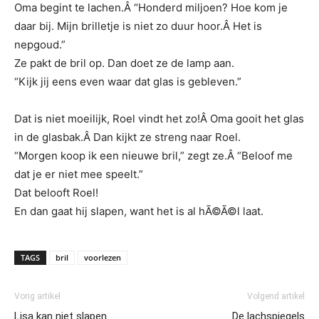
Oma begint te lachen.Â “Honderd miljoen? Hoe kom je
daar bij. Mijn brilletje is niet zo duur hoor.Â Het is
nepgoud.”
Ze pakt de bril op. Dan doet ze de lamp aan.
“Kijk jij eens even waar dat glas is gebleven.”
Dat is niet moeilijk, Roel vindt het zo!Â Oma gooit het glas
in de glasbak.Â Dan kijkt ze streng naar Roel.
“Morgen koop ik een nieuwe bril,” zegt ze.Â “Beloof me
dat je er niet mee speelt.”
Dat belooft Roel!
En dan gaat hij slapen, want het is al hÃ©Ã©l laat.
TAGS
bril
voorlezen
Vorig artikel
Volgend artikel
Lisa kan niet slapen
De lachspiegels