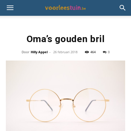
Oma’s gouden bril
Door
Hilly Appel
-
26 februari 2018
464
0