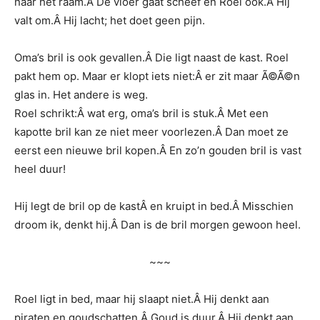
naar het raam.Â De vloer gaat scheef en Roel ook.Â Hij
valt om.Â Hij lacht; het doet geen pijn.
Oma’s bril is ook gevallen.Â Die ligt naast de kast. Roel
pakt hem op. Maar er klopt iets niet:Â er zit maar Ã©Ã©n
glas in. Het andere is weg.
Roel schrikt:Â wat erg, oma’s bril is stuk.Â Met een
kapotte bril kan ze niet meer voorlezen.Â Dan moet ze
eerst een nieuwe bril kopen.Â En zo’n gouden bril is vast
heel duur!
Hij legt de bril op de kastÂ en kruipt in bed.Â Misschien
droom ik, denkt hij.Â Dan is de bril morgen gewoon heel.
~~~
Roel ligt in bed, maar hij slaapt niet.Â Hij denkt aan
piraten en goudschatten.Â Goud is duur.Â Hij denkt aan