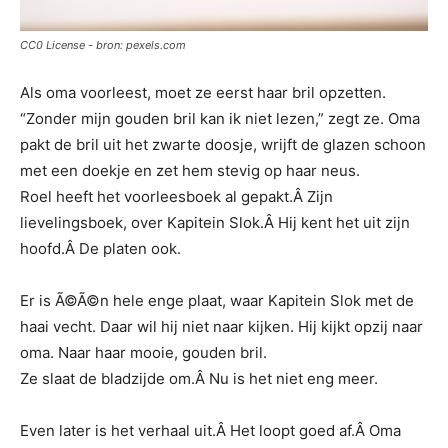
CC0 License - bron: pexels.com
Als oma voorleest, moet ze eerst haar bril opzetten.
“Zonder mijn gouden bril kan ik niet lezen,” zegt ze. Oma
pakt de bril uit het zwarte doosje, wrijft de glazen schoon
met een doekje en zet hem stevig op haar neus.
Roel heeft het voorleesboek al gepakt.Â Zijn
lievelingsboek, over Kapitein Slok.Â Hij kent het uit zijn
hoofd.Â De platen ook.
Er is Ã©Ã©n hele enge plaat, waar Kapitein Slok met de
haai vecht. Daar wil hij niet naar kijken. Hij kijkt opzij naar
oma. Naar haar mooie, gouden bril.
Ze slaat de bladzijde om.Â Nu is het niet eng meer.
Even later is het verhaal uit.Â Het loopt goed af.Â Oma