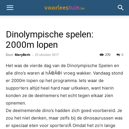
Dinolympische spelen:
2000m lopen
Door
MaryBeth
-
23 oktober 2017
270
0
Het was de vierde dag van de Dinolympische Spelen en
alle dino’s waren al hÃ©Ã©l vroeg wakker. Vandaag stond
er 2000m lopen op het programma. Iets waar de
supporters altijd heel hard naar uitkeken, want hierin
konden ze de deelnemers het echt tegen elkaar zien
opnemen.
De deelnemende dino’s hadden zich goed voorbereid. Je
zou het niet denken, maar zelfs bij de dinosaurussen was
er speciaal eten voor sporters!Â Omdat het zo’n lange