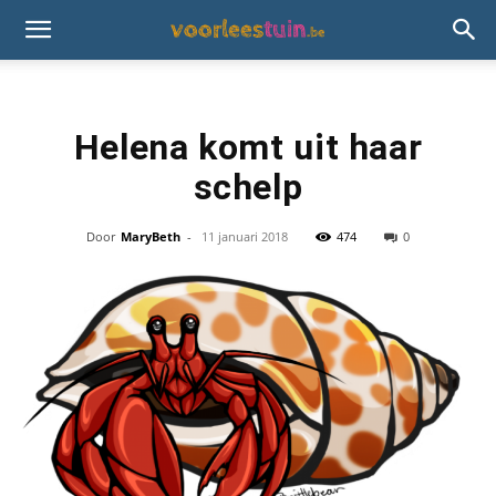
Helena komt uit haar
schelp
Door
MaryBeth
-
11 januari 2018
474
0