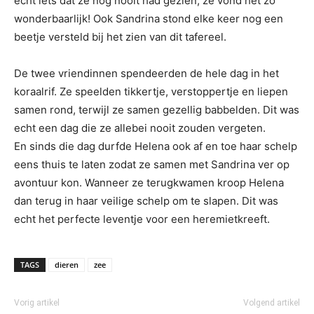
echt iets dat ze nog nooit had gezien, ze vond het zo
wonderbaarlijk! Ook Sandrina stond elke keer nog een
beetje versteld bij het zien van dit tafereel.
De twee vriendinnen spendeerden de hele dag in het
koraalrif. Ze speelden tikkertje, verstoppertje en liepen
samen rond, terwijl ze samen gezellig babbelden. Dit was
echt een dag die ze allebei nooit zouden vergeten.
En sinds die dag durfde Helena ook af en toe haar schelp
eens thuis te laten zodat ze samen met Sandrina ver op
avontuur kon. Wanneer ze terugkwamen kroop Helena
dan terug in haar veilige schelp om te slapen. Dit was
echt het perfecte leventje voor een heremietkreeft.
TAGS
dieren
zee
Vorig artikel
Volgend artikel