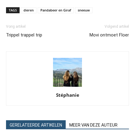
TAGS
dieren
Pandabeer en Giraf
sneeuw
Vorig artikel
Volgend artikel
Trippel trappel trip
Movi ontmoet Floer
Stéphanie
GERELATEERDE ARTIKELEN
MEER VAN DEZE AUTEUR