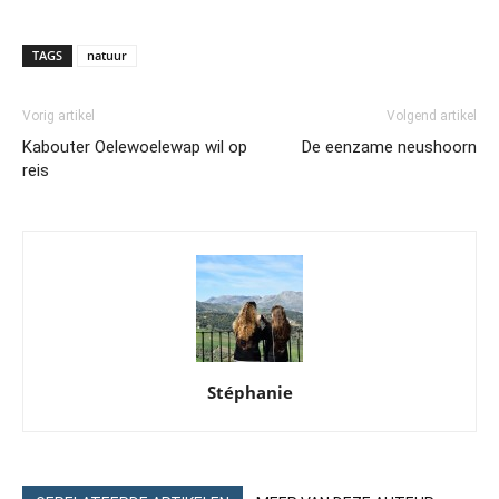
TAGS
natuur
Vorig artikel
Volgend artikel
Kabouter Oelewoelewap wil op
De eenzame neushoorn
reis
Stéphanie