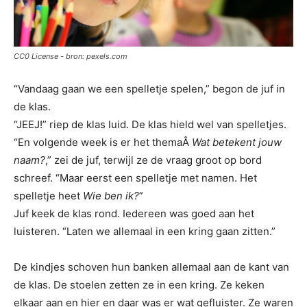
CC0 License - bron: pexels.com
“Vandaag gaan we een spelletje spelen,” begon de juf in
de klas.
“JEEJ!” riep de klas luid. De klas hield wel van spelletjes.
“En volgende week is er het themaÂ
Wat betekent jouw
naam?
,” zei de juf, terwijl ze de vraag groot op bord
schreef. “Maar eerst een spelletje met namen. Het
spelletje heet
Wie ben ik?
”
Juf keek de klas rond. Iedereen was goed aan het
luisteren. “Laten we allemaal in een kring gaan zitten.”
De kindjes schoven hun banken allemaal aan de kant van
de klas. De stoelen zetten ze in een kring. Ze keken
elkaar aan en hier en daar was er wat gefluister. Ze waren