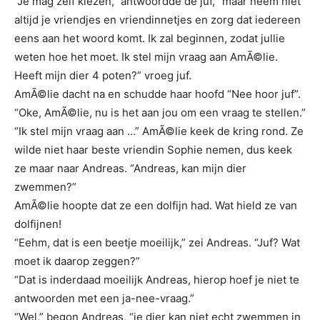
“Je mag zelf kiezen,” antwoordde de juf, “maar neem niet
altijd je vriendjes en vriendinnetjes en zorg dat iedereen
eens aan het woord komt. Ik zal beginnen, zodat jullie
weten hoe het moet. Ik stel mijn vraag aan AmÃ©lie.
Heeft mijn dier 4 poten?” vroeg juf.
AmÃ©lie dacht na en schudde haar hoofd “Nee hoor juf”.
“Oke, AmÃ©lie, nu is het aan jou om een vraag te stellen.”
“Ik stel mijn vraag aan …” AmÃ©lie keek de kring rond. Ze
wilde niet haar beste vriendin Sophie nemen, dus keek
ze maar naar Andreas. “Andreas, kan mijn dier
zwemmen?”
AmÃ©lie hoopte dat ze een dolfijn had. Wat hield ze van
dolfijnen!
“Eehm, dat is een beetje moeilijk,” zei Andreas. “Juf? Wat
moet ik daarop zeggen?”
“Dat is inderdaad moeilijk Andreas, hierop hoef je niet te
antwoorden met een ja-nee-vraag.”
“Wel,” begon Andreas, “je dier kan niet echt zwemmen in