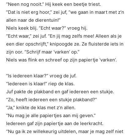
“Neen nog nooit.” Hij keek een beetje triest.
“Dat is niet erg hoor,” zei juf, “we gaan in maart met z’n
allen naar de dierentuin!”
Niels keek blij. “Echt waar?” vroeg hij.
“Echt waar,” zei juf. “En jij mag zelfs mee! Alleen als je
een dier opschrijft,” knipoogde ze. Ze fluisterde iets in
zijn oor. “Schrijf maar ‘varken’ op.”
Niels was flink en schreef op zijn papiertje ‘varken’.
“Is iedereen klaar?” vroeg de juf.
“Iedereen is klaar!” riep de klas.
Juf pakte de plakband en gaf iedereen een stukje.
“Zo, heeft iedereen een stukje plakband?”
“Ja,” knikte de klas met z’n allen.
“Nu mag je alle papiertjes aan mij geven.”
Iedereen gaf zijn papiertje aan de leerkracht.
“Nu ga ik ze willekeurig uitdelen, maar je mag zelf niet