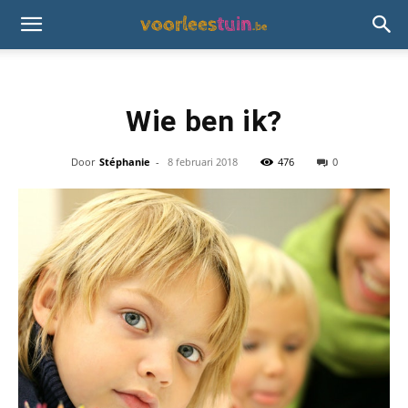
Wie ben ik?
Door
Stéphanie
-
8 februari 2018
476
0