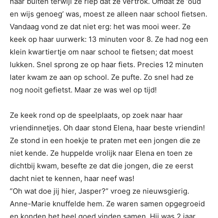
naar buiten terwijl ze riep dat ze vertrok. Omdat ze ‘oud
en wijs genoeg’ was, moest ze alleen naar school fietsen.
Vandaag vond ze dat niet erg: het was mooi weer. Ze
keek op haar uurwerk: 13 minuten voor 8. Ze had nog een
klein kwartiertje om naar school te fietsen; dat moest
lukken. Snel sprong ze op haar fiets. Precies 12 minuten
later kwam ze aan op school. Ze pufte. Zo snel had ze
nog nooit gefietst. Maar ze was wel op tijd!
Ze keek rond op de speelplaats, op zoek naar haar
vriendinnetjes. Oh daar stond Elena, haar beste vriendin!
Ze stond in een hoekje te praten met een jongen die ze
niet kende. Ze huppelde vrolijk naar Elena en toen ze
dichtbij kwam, besefte ze dat die jongen, die ze eerst
dacht niet te kennen, haar neef was!
“Oh wat doe jij hier, Jasper?” vroeg ze nieuwsgierig.
Anne-Marie knuffelde hem. Ze waren samen opgegroeid
en konden het heel goed vinden samen. Hij was 2 jaar