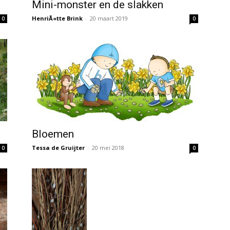
Mini-monster en de slakken
HenriÃ«tte Brink
-
20 maart 2019
0
0
Bloemen
Tessa de Gruijter
-
20 mei 2018
0
0