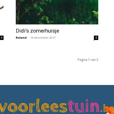
Didi’s zomerhuisje
Roland
-
16 december 2017
0
0
Pagina 1 van 2