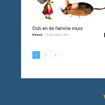
Didi en de familie muis
Roland
-
23 december 2017
1
2