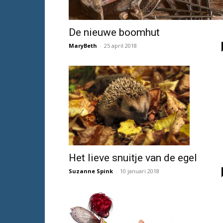
De nieuwe boomhut
MaryBeth
-
25 april 2018
Het lieve snuitje van de egel
Suzanne Spink
-
10 januari 2018