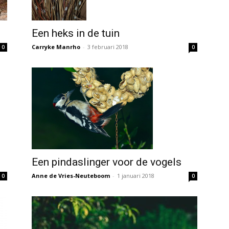
Een heks in de tuin
Carryke Manrho
-
3 februari 2018
0
0
Een pindaslinger voor de vogels
Anne de Vries-Neuteboom
-
1 januari 2018
0
0